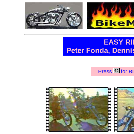
EASY RI
Peter Fonda, Denni
Press
for 